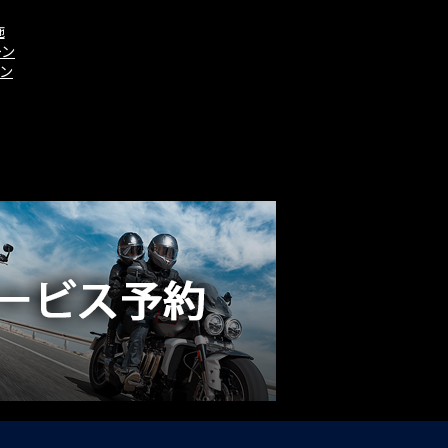
施
ーン
ーン