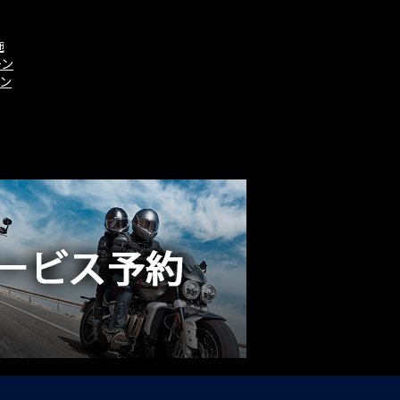
施
ーン
ーン