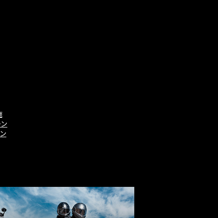
施
ーン
ーン