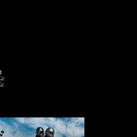
施
ーン
ーン