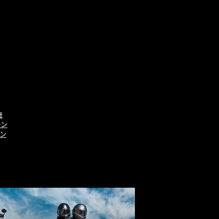
施
ーン
ーン