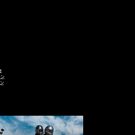
施
ーン
ーン