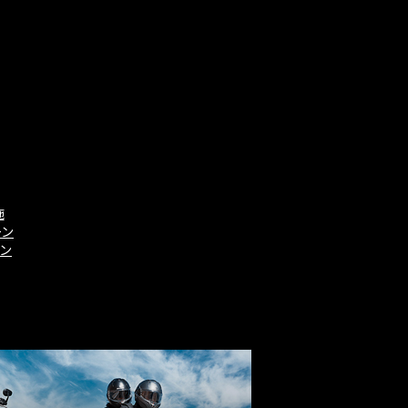
施
ーン
ーン