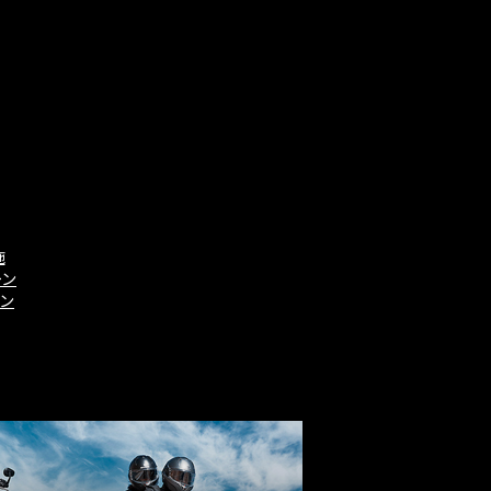
施
ーン
ーン