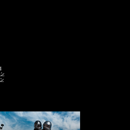
施
ーン
ーン