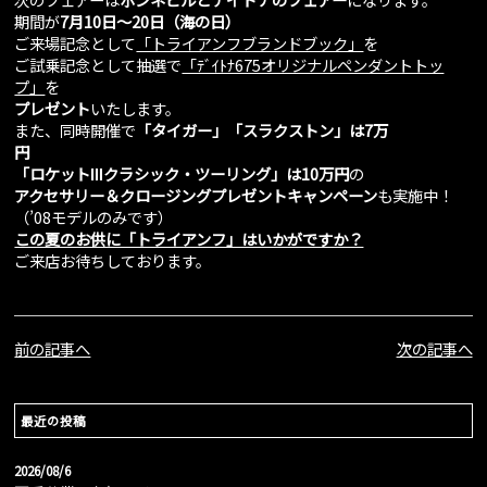
期間が
7月10日～20日（海の日）
ご来場記念として
「トライアンフブランドブック」
を
ご試乗記念として抽選で
「ﾃﾞｲﾄﾅ675オリジナルペンダントトッ
プ」
を
プレゼント
いたします。
また、同時開催で
「タイガー」「スラクストン」は7万
円
「ロケットⅢクラシック・ツーリング」は10万円
の
アクセサリー＆クロージングプレゼントキャンペーン
も実施中！
（’08モデルのみです）
この夏のお供に「トライアンフ」はいかがですか？
ご来店お待ちしております。
前の記事へ
次の記事へ
最近の投稿
2026/08/6