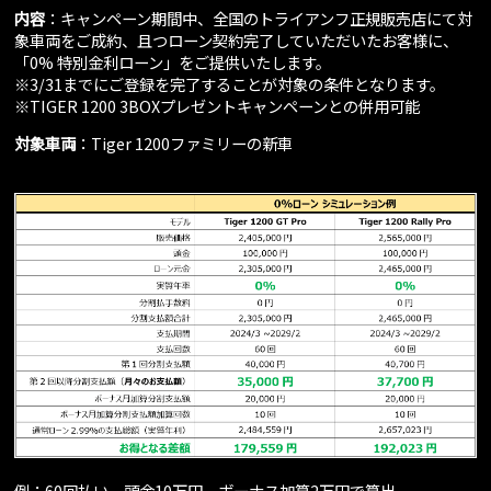
内容
：キャンペーン期間中、全国のトライアンフ正規販売店にて対
象車両をご成約、且つローン契約完了していただいたお客様に、
「0% 特別金利ローン」をご提供いたします。
※3/31までにご登録を完了することが対象の条件となります。
※TIGER 1200 3BOXプレゼントキャンペーンとの併用可能
対象車両
：Tiger 1200ファミリーの新車
例：60回払い、頭金10万円、ボーナス加算2万円で算出