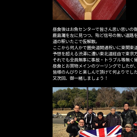
昼食後はお魚センターで皆さん思い思いの
鹿島灘を左に見つつ、殆ど信号の無い道路
道の駅いたこで仮解散。
ここから何人かで圏央道開通祝いに東関東
予想を超える渋滞に遭い東北道経由で東京
それでも全員無事に事故・トラブル等無く
昼食とお買物メインのツーリングでしたが
皆様のんびりと楽しんで頂けて何よりでし
又次回、御一緒しましょう！