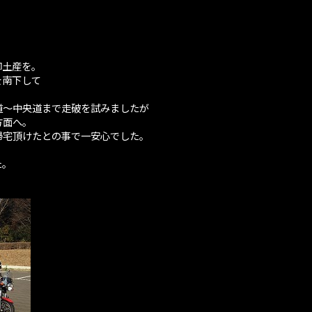
御土産を。
を南下して
道～中央道まで走破を試みましたが
方面へ。
帰宅頂けたとの事で一安心でした。
、
た。