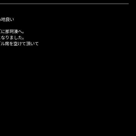
心地良い
ズに那珂湊へ。
となりました。
ブル席を空けて頂いて