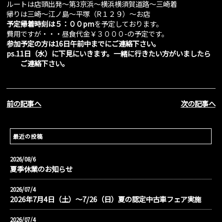
ルートは店頭出発～第3京浜～横浜横須賀道路～三崎着
帰りは三崎～江ノ島～平塚（R１２９）～お店
予定帰着時刻は５：００pm
を予定しております。
費用ですが・・・昼食代金￥３０００-の予定です。
参加予定の方は16日午前中までにご連絡下さい。
ps.11日（水）に下見にいきます。一緒に行きたい方がいましたら
ご連絡下さい。
前の記事へ
次の記事へ
最近の投稿
2026/08/6
夏季休業のお知らせ
2026/07/4
2026年7月4日（土）〜7/26（日）夏の認定中古車フェア実施
2026/07/4