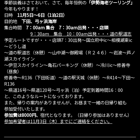
季節談義はさておいて、さて、毎年恒例の
「伊勢海老ツーリング」
今年もやります！
日時
11月5日～6日（1泊2日）
目的地
下田、弓ヶ浜海岸
集合時間
7：00am 集合 7：30am出発・・・店頭
9：30am 集合 10：00am出発・・・道の駅道志
予定ルートですが・・・店頭7：30出発～国立府中ic～相模湖東ic
～どうし道
～道の駅道志（休憩）～山中湖～御殿場（Ｒ２４６）～岩波～芦ノ
湖スカイライン
～伊豆スカイライン～亀石パーキング（休憩）～冷川ic～修善寺
（昼食）
修善寺～R136（下田街道）～道の駅天城（休憩）～R414～下田～
R136
～県道16号～県道120号～弓ヶ浜（泊）予定到着時間16：00
と、このようなルートになっております。
また、帰りの案内がありませんが、お昼まで一緒の日帰り組も
参加受付いたします。
参加費は8000円、
宿代となります。（日帰り参加はありません）
参加希望者は11月3日（木）までにご連絡をください。