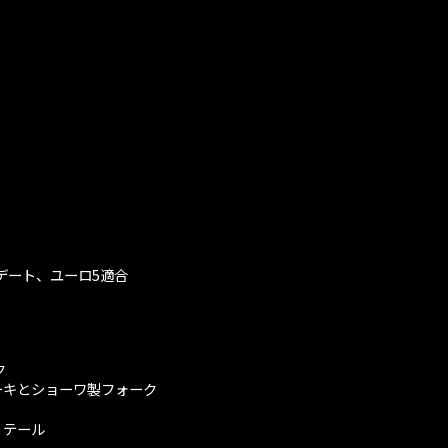
プデート、ユーロ5適合
ク
ーキとショーワ製フォーク
ィテール