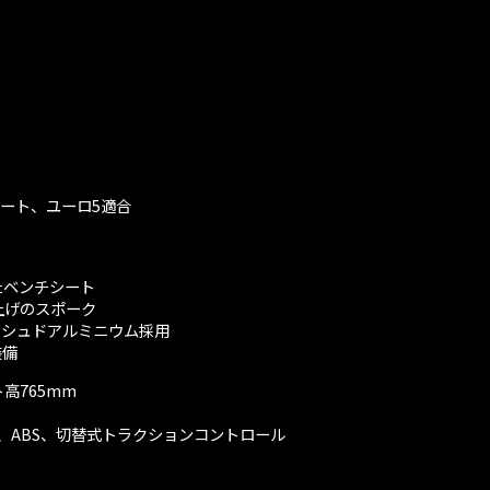
デート、ユーロ5適合
たベンチシート
上げのスポーク
ッシュドアルミニウム採用
装備
高765mm
、ABS、切替式トラクションコントロール