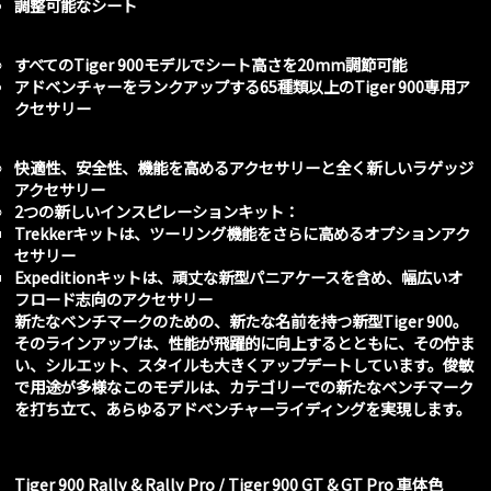
調整可能なシート
すべてのTiger 900モデルでシート高さを20mm調節可能
アドベンチャーをランクアップする65種類以上のTiger 900専用ア
クセサリー
快適性、安全性、機能を高めるアクセサリーと全く新しいラゲッジ
アクセサリー
2つの新しいインスピレーションキット：
Trekkerキットは、ツーリング機能をさらに高めるオプションアク
セサリー
Expeditionキットは、頑丈な新型パニアケースを含め、幅広いオ
フロード志向のアクセサリー
新たなベンチマークのための、新たな名前を持つ新型
Tiger 900
。
そのラインアップは、性能が飛躍的に向上するとともに、その佇ま
い、シルエット、スタイルも大きくアップデートしています。俊敏
で用途が多様なこのモデルは、カテゴリーでの新たなベンチマーク
を打ち立て、あらゆるアドベンチャーライディングを実現します。
Tiger 900 Rally & Rally Pro / Tiger 900 GT & GT Pro 車体色