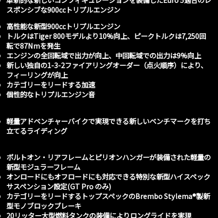
スポンシブな900ccトリプルエンジン
高性能な新型900ccトリプルエンジン
トルクはTiger 800モデルより10%向上、ピークトルクは7,250回
転で87Nmを発生
エンジンの全回転域で出力が向上、中回転域での出力は9%向上
新しい独自の1-3-2ファイアリングオーダー（点火順序）により、
フィーリングが向上
カテゴリーをリードする加速
個性的なトリプルエンジン音
軽量アドベンチャーバイクで実現できる新しいベンチマークを打ち
立てるライディング
ボルトオン・リアフレームとピリオンハンガーが装備された軽量の
新型モジュラーフレーム
オンロードにもオフロードにも対応できる特別な新型ハイスペック
サスペンション設定(GT Pro のみ)
カテゴリーをリードするトップスペックのBrembo Stylema
®
製新
型モノブロックブレーキ
20リッター大型燃料タンクの装備によりロングライドを実現