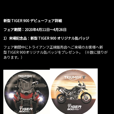
新型
TIGER 900
デビューフェア詳細
フェア期間：
2020
年
4
月
11
日～
4
月
26
日
1
）来場記念品：新型
TIGER 900
オリジナル缶バッジ
フェア期間中にトライアンフ正規販売店へご来場のお客様へ新
型 TIGER 900オリジナル缶バッジをプレゼント。（※数に限りが
あります。）