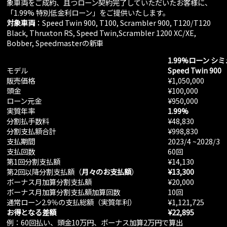
象車両をご成約、且つローン契約完了していただいたお客様に、
「1.99% 特別低金利ローン」をご提供いたします。
対象車両
：Speed Twin 900, T100, Scrambler 900, T120/T120
Black, Thruxton RS, Speed Twin,Scrambler 1200 XC/XE,
Bobber, Speedmasterの新車
1.99%
ローン シ
モデル
Speed Twin 900
販売価格
¥1,050,000
頭金
¥100,000
ローン元金
¥950,000
実質年率
1.99%
分割払手数料
¥48,830
分割支払額合計
¥998,830
支払期間
2023/4 ~2028/3
支払回数
60回
第1回分割支払額
¥14,130
第2回以降分割支払額（
月々のお支払額
）
¥13,300
ボーナス月加算分割支払額
¥20,000
ボーナス月加算分割支払額加算回数
10回
通常ローン2.9％の支払総額（実質年利）
¥1,121,725
お得となる差額
¥22,895
例：60回払い、頭金10万円、ボーナス加算2万円で算出