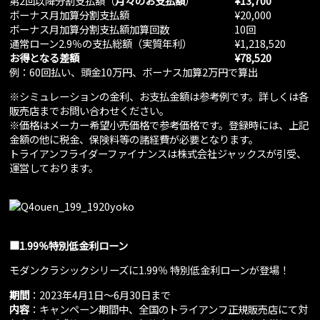
第2回以降分割支払額（
月々のお支払額
）
¥13,700
ボーナス月加算分割支払額
¥20,000
ボーナス月加算分割支払額加算回数
10回
通常ローン2.9％の支払総額（実質年利）
¥1,218,520
お得となる差額
¥78,520
例：60回払い、頭金10万円、ボーナス加算2万円で算出
※シミュレーションの金利、お支払金額は参考例です。詳しくは各
販売店までお問い合わせください。
※価格はメーカー希望小売価格で参考価格です。登録時には、上記
金額の他に税金、保険料等の諸経費が必要となります。
トライアンフライダーファイナンスは株式会社ジャックスが引受、
運営しております。
■1.99％特別低金利ローン
モダンクラシックシリーズに1.99％ 特別低金利ローンが登場！
期間
：2023年4月1日～6月30日まで
内容
：キャンペーン期間中、全国のトライアンフ正規販売店にて対