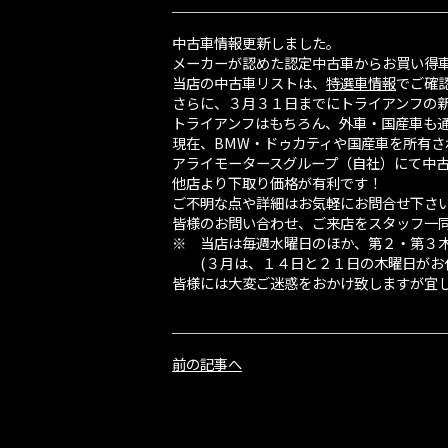
中古車情報更新しました。
メーカーが認めた認定中古車からお買い得
当店の中古車リストは、
特選車情報
でご確
さらに、３月３１日までにトライアンフの
トライアンフはもちろん、外車・国産車も
現在、BMW・ドゥカティや国産車を所有
アライモータースグループ（自社）にて中
他店より下取り価格が有利です！
ご不明な点や詳細はお気軽にお問合せ下さ
皆様のお問い合わせ、ご来店をスタッフ一
※ 当店は毎週水曜日のほか、第２・第３
(３月は、１４日と２１日の木曜日がお休
皆様には大変ご迷惑をおかけ致しますが宜
前の記事へ